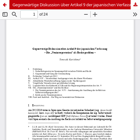
Gegenwärtige Diskussion über Artikel 9 der japanischen Verfassung – Die „Neuinterpretation“ als Rechtsproblem