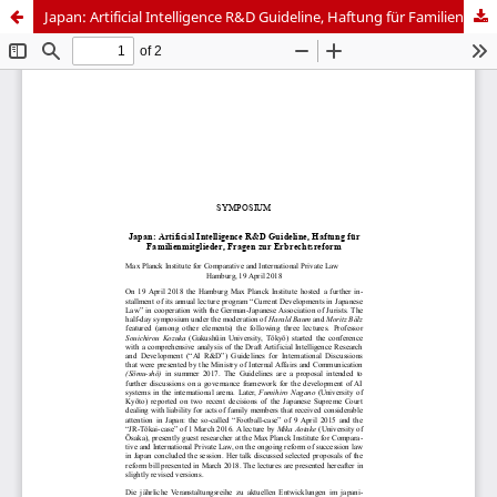
Japan: Artificial Intelligence R&D Guideline, Haftung für Familienmitglieder, Fragen zur Erbrechtsreform