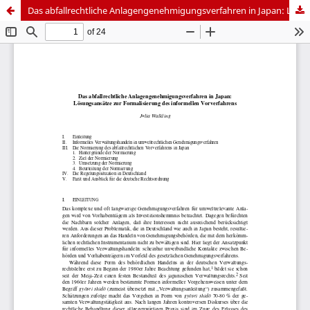
Das abfallrechtliche Anlagengenehmigungsverfahren in Japan: Lösungsansätze zur Formalisierung des informellen Vorverfahrens