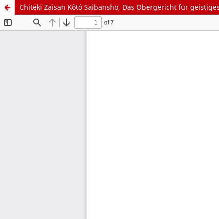
Chiteki Zaisan Kôtô Saibansho, Das Obergericht für geistig