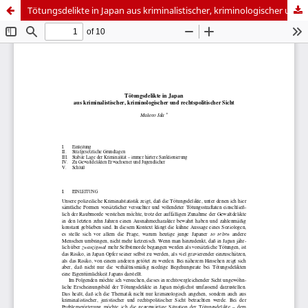
Tötungsdelikte in Japan aus kriminalistischer, kriminologischer und rechtspolitischer Sicht