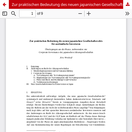
Zur praktischen Bedeutung des neuen japanischen Gesellschaftsrechts für ausländische Investoren