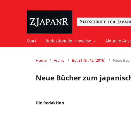
Start
Redaktionelle Hinweise
Aktuelle Aus
Home
/
Archiv
/
Bd. 21 Nr. 42 (2016)
/
Neue Büc
Neue Bücher zum japanisch
Die Redaktion