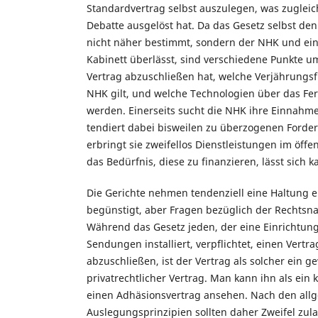
Standardvertrag selbst auszulegen, was zuglei
Debatte ausgelöst hat. Da das Gesetz selbst den
nicht näher bestimmt, sondern der NHK und ei
Kabinett überlässt, sind verschiedene Punkte um
Vertrag abzuschließen hat, welche Verjährungsf
NHK gilt, und welche Technologien über das Fe
werden. Einerseits sucht die NHK ihre Einnahm
tendiert dabei bisweilen zu überzogenen Forde
erbringt sie zweifellos Dienstleistungen im öffe
das Bedürfnis, diese zu finanzieren, lässt sich 
Die Gerichte nehmen tendenziell eine Haltung e
begünstigt, aber Fragen bezüglich der Rechtsnat
Während das Gesetz jeden, der eine Einrichtu
Sendungen installiert, verpflichtet, einen Vertr
abzuschließen, ist der Vertrag als solcher ein g
privatrechtlicher Vertrag. Man kann ihn als ein k
einen Adhäsionsvertrag ansehen. Nach den all
Auslegungsprinzipien sollten daher Zweifel zul