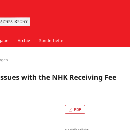
gabe
Archiv
Sonderhefte
ngen
ssues with the NHK Receiving Fee
PDF
Veröffentlicht