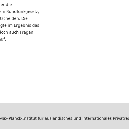
ber die
dem Rundfunkgesetz,
tscheiden. Die
igte im Ergebnis das
edoch auch Fragen
uf.
Max-Planck-Institut für ausländisches und internationales Privatr