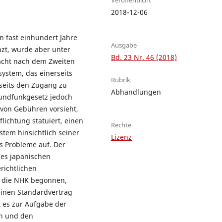
2018-12-06
 fast einhundert Jahre
Ausgabe
nzt, wurde aber unter
Bd. 23 Nr. 46 (2018)
acht nach dem Zweiten
system, das einerseits
Rubrik
rseits den Zugang zu
Abhandlungen
Rundfunkgesetz jedoch
 von Gebühren vorsieht,
flichtung statuiert, einen
Rechte
stem hinsichtlich seiner
Lizenz
 Probleme auf. Der
des japanischen
ichtlichen
t die NHK begonnen,
einen Standardvertrag
t es zur Aufgabe der
en und den