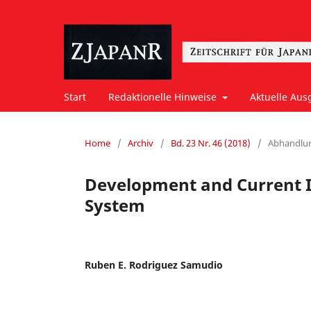
Start
Redaktionelle Hinweise
Aktuelle Aus
Home
/
Archiv
/
Bd. 23 Nr. 46 (2018)
/
Abhandlu
Development and Current I
System
Ruben E. Rodriguez Samudio