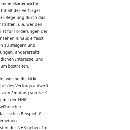
ch eine akademische
 Inhalt des Vertrages
ner Regelung durch das
stritten, u.a. wer den
rist für Forderungen der
rnsehen hinaus erfasst
en zu steigern und
rungen, andererseits
ntlichen Interesse, und
kaum bestreiten.
in, welche die NHK
ur des Vertrags aufwirft.
ng zum Empfang von NHK
ag mit der NHK
ewöhnlicher
lassisches Beispiel für
gemeinen
asten der NHK gehen. Im