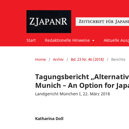
Start
Redaktionelle Hinweise
Aktuelle Aus
Home
/
Archiv
/
Bd. 23 Nr. 46 (2018)
/
Berichte
Tagungsbericht „Alternativ
Munich – An Option for Jap
Landgericht München I, 22. März 2018
Katharina Doll