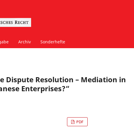
gabe
Archiv
Sonderhefte
e Dispute Resolution – Mediation in
anese Enterprises?“
PDF