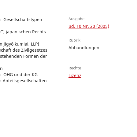
Ausgabe
r Gesellschaftstypen
Bd. 10 Nr. 20 (2005)
LLC) japanischen Rechts
Rubrik
n jigyô kumiai, LLP)
Abhandlungen
chaft des Zivilgesetzes
estehenden Formen der
Rechte
en
er OHG und der KG
Lizenz
 Anteilsgesellschaften