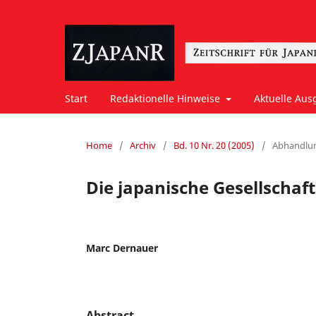
Start
Redaktionelle Hinweise
Aktuelle Aus
Home
/
Archiv
/
Bd. 10 Nr. 20 (2005)
/
Abhandlu
Die japanische Gesellschaf
Marc Dernauer
Abstract