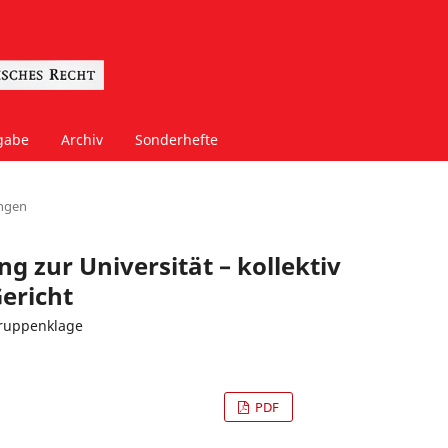
gabe
Archiv
Sonderhefte
ngen
g zur Universität – kollektiv
ericht
gruppenklage
PDF