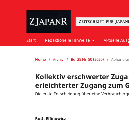
Start
Redaktionelle Hinweise
Aktuelle Aus
Home
/
Archiv
/
Bd. 25 Nr. 50 (2020)
/
Abhandlu
Kollektiv erschwerter Zugan
erleichterter Zugang zum G
Die erste Entscheidung über eine Verbraucher
Ruth Effinowicz