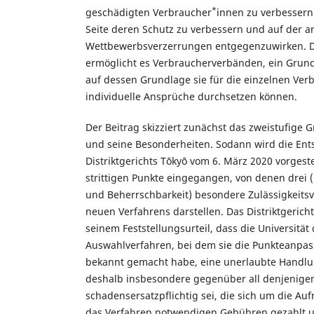
*
geschädigten Verbraucher
innen zu verbessern
Seite deren Schutz zu verbessern und auf der a
Wettbewerbsverzerrungen entgegenzuwirken. D
ermöglicht es Verbraucherverbänden, ein Grunds
auf dessen Grundlage sie für die einzelnen Ver
individuelle Ansprüche durchsetzen können.
Der Beitrag skizziert zunächst das zweistufige
und seine Besonderheiten. Sodann wird die En
Distriktgerichts Tōkyō vom 6. März 2020 vorgeste
strittigen Punkte eingegangen, von denen drei 
und Beherrschbarkeit) besondere Zulässigkeits
neuen Verfahrens darstellen. Das Distriktgericht
seinem Feststellungsurteil, dass die Universität
Auswahlverfahren, bei dem sie die Punkteanpas
bekannt gemacht habe, eine unerlaubte Handl
deshalb insbesondere gegenüber all denjenige
schadensersatzpflichtig sei, die sich um die A
das Verfahren notwendigen Gebühren gezahlt 