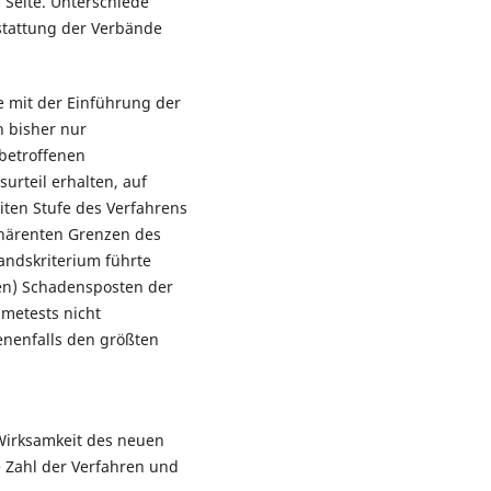
 Seite. Unterschiede
sstattung der Verbände
e mit der Einführung der
 bisher nur
 betroffenen
surteil erhalten, auf
iten Stufe des Verfahrens
nhärenten Grenzen des
andskriterium führte
hen) Schadensposten der
metests nicht
enenfalls den größten
Wirksamkeit des neuen
e Zahl der Verfahren und