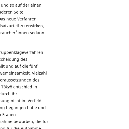
 und so auf der einen
nderen Seite
as neue Verfahren
atzurteil zu erwirken,
*
braucher
innen sodann
 Gruppenklageverfahren
tscheidung des
llt und auf die fünf
(Gemeinsamkeit, Vielzahl
voraussetzungen des
 Tōkyō entschied in
 durch ihr
sung nicht im Vorfeld
ung begangen habe und
n Frauen
ufnahme beworben, die für
und für die Aufnahme