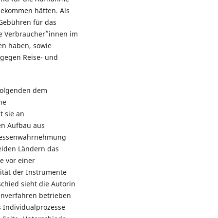
bekommen hätten. Als
 Gebühren für das
*
e Verbraucher
innen im
en haben, sowie
agegen Reise- und
 Folgenden dem
he
t sie an
en Aufbau aus
teressenwahrnehmung
eiden Ländern das
 vor einer
vität der Instrumente
chied sieht die Autorin
enverfahren betrieben
 Individualprozesse