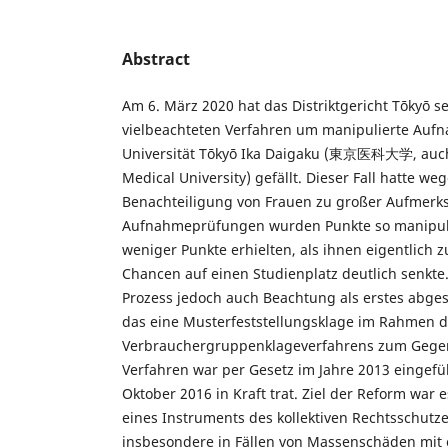
Abstract
Am 6. März 2020 hat das Distriktgericht Tōkyō se
vielbeachteten Verfahren um manipulierte Auf
Universität Tōkyō Ika Daigaku (東京医科大学, auch
Medical University) gefällt. Dieser Fall hatte w
Benachteiligung von Frauen zu großer Aufmerks
Aufnahmeprüfungen wurden Punkte so manipuli
weniger Punkte erhielten, als ihnen eigentlich 
Chancen auf einen Studienplatz deutlich senkt
Prozess jedoch auch Beachtung als erstes abge
das eine Musterfeststellungsklage im Rahmen 
Verbrauchergruppenklageverfahrens zum Gegen
Verfahren war per Gesetz im Jahre 2013 eingefü
Oktober 2016 in Kraft trat. Ziel der Reform war 
eines Instruments des kollektiven Rechtsschut
insbesondere in Fällen von Massenschäden mit e