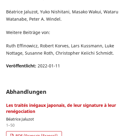
Béatrice Jaluzot, Yuko Nishitani, Masako Wakui, Wataru
Watanabe, Peter A. Windel.
Weitere Beiträge von:
Ruth Effinowicz, Robert Korves, Lars Kussmann, Luke
Nottage, Susanne Roth, Christopher Keiichi Schmidt.
Veröffentlicht:
2022-01-11
Abhandlungen
Les traités inégaux japonais, de leur signature à leur
renégociation
Béatrice Jaluzot
1–50
PDF (Français (France))