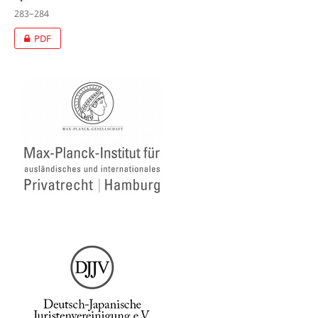
283–284
PDF