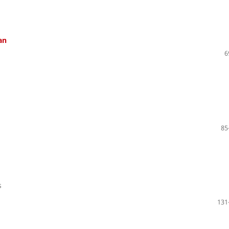
an
6
85
s
131