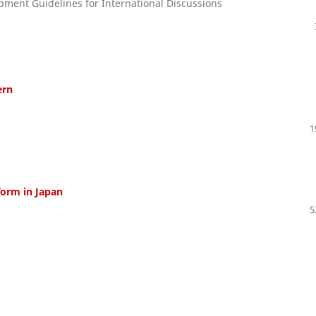
opment Guidelines for International Discussions
ern
1
form in Japan
5