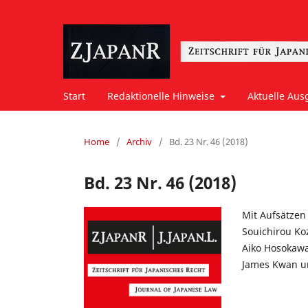
Start
Redaktionelle Hinweise
Aktuelle Aus
Home
/
Archiv
/
Bd. 23 Nr. 46 (2018)
Bd. 23 Nr. 46 (2018)
Mit Aufsätzen
Souichirou Ko
Aiko Hosokawa
James Kwan un